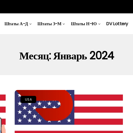
Штаты А-Д
Штаты З-М
Штаты Н-Ю
DV Lottery
Месяц:
Январь 2024
USA