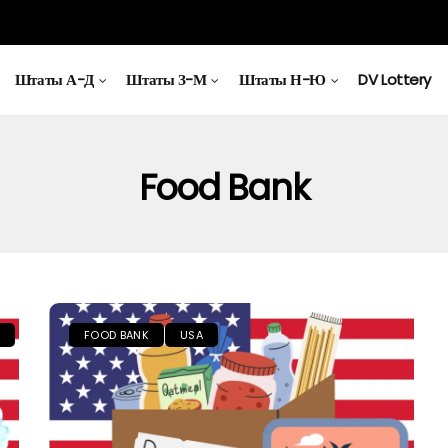
Штаты А-Д
Штаты З-М
Штаты Н-Ю
DV Lottery
Food Bank
FOOD BANK
USA