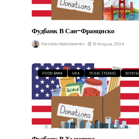
Фудбанк В Сан-Франциско
Yaroslav Mykolaienko
10 Февраля, 2024
FOOD BANK
USA
ТЕХАС (TEXAS)
ШТАТЫ
Фудбанк В Хьюстоне