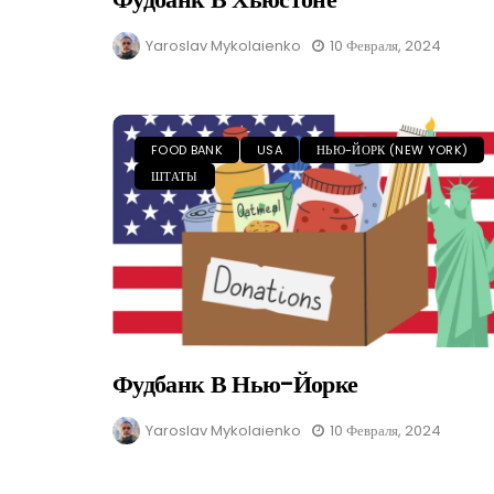
Yaroslav Mykolaienko
10 Февраля, 2024
FOOD BANK
USA
НЬЮ-ЙОРК (NEW YORK)
ШТАТЫ
Фудбанк В Нью-Йорке
Yaroslav Mykolaienko
10 Февраля, 2024