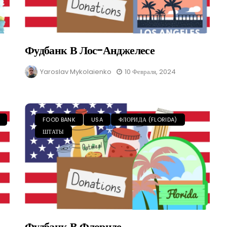
Фудбанк В Лос-Анджелесе
Yaroslav Mykolaienko
10 Февраля, 2024
FOOD BANK
USA
ФЛОРИДА (FLORIDA)
ШТАТЫ
Фудбанк В Флориде