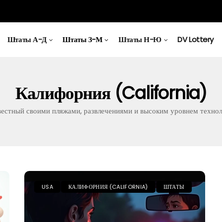
Штаты А-Д
Штаты З-М
Штаты Н-Ю
DV Lottery
Калифорния (California)
естный своими пляжами, развлечениями и высоким уровнем техноло
USA
КАЛИФОРНИЯ (CALIFORNIA)
ШТАТЫ