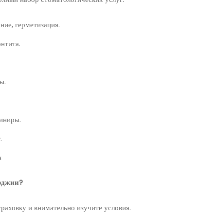
ние, герметизация.
нтита.
ы.
иниры.
.
н
орджии?
аховку и внимательно изучите условия.