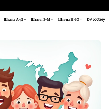
Штаты А-Д
Штаты З-М
Штаты Н-Ю
DV Lottery