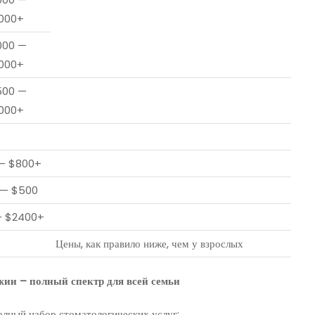
000+
000 —
000+
500 —
000+
— $800+
 — $500
— $2400+
Цены, как правило ниже, чем у взрослых
жии – полный спектр для всей семьи
полный набор стоматологических услуг: