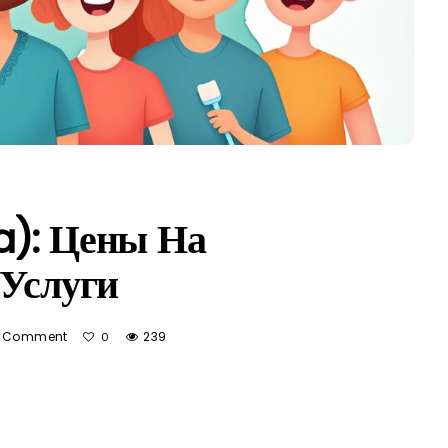
a): Цены На
 Услуги
 Comment
239
0