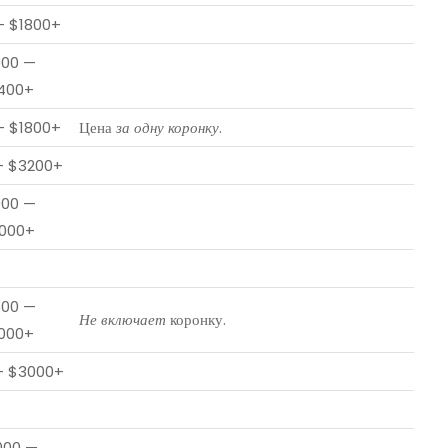
— $1800+
000 —
400+
— $1800+
Цена
за одну коронку
.
— $3200+
000 —
000+
500 —
Не включает
коронку.
000+
— $3000+
000 —