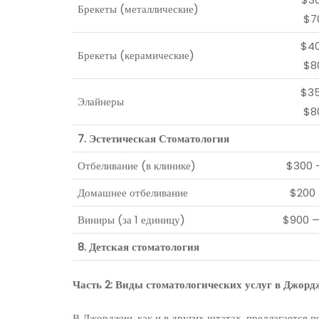
Брекеты (металлические)
$7
$4
Брекеты (керамические)
$8
$3
Элайнеры
$8
7. Эстетическая Стоматология
Отбеливание (в клинике)
$300 
Домашнее отбеливание
$200
Виниры (за 1 единицу)
$900 
8. Детская стоматология
Часть 2: Виды стоматологических услуг в Джорд
В Джорджии, как и в других штатах, предлагается 