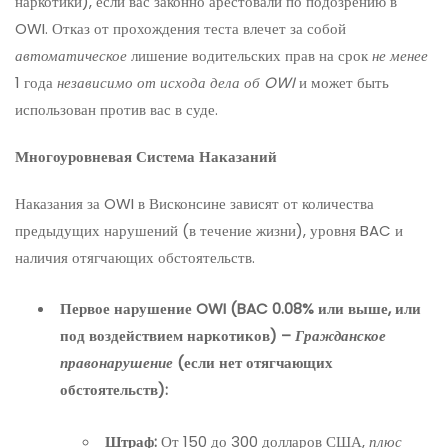
наркотики), если вас законно арестовали по подозрению в
OWI. Отказ от прохождения теста влечет за собой
автоматическое
лишение водительских прав на срок
не менее
1 года
независимо от исхода дела об OWI
и может быть
использован против вас в суде.
Многоуровневая Система Наказаний
Наказания за OWI в Висконсине зависят от количества
предыдущих нарушений (в течение жизни), уровня BAC и
наличия отягчающих обстоятельств.
Первое нарушение OWI (BAC 0.08% или выше, или
под воздействием наркотиков) –
Гражданское
правонарушение
(если нет отягчающих
обстоятельств):
Штраф:
От 150 до 300 долларов США,
плюс