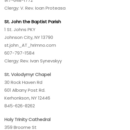
917-648-1772
Clergy: V. Rev. Ioan Proteasa
St. John the Baptist Parish
1 St. Johns PKY
Johnson City, NY 13790
st.john_AT_hrimno.com
607-797-1584
Clergy: Rev. Ivan Synevskyy
St. Volodymyr Chapel
30 Rock Haven Rd
601 Albany Post Rd.
Kerhonkson, NY 12446
845-626-8262
Holy Trinity Cathedral
359 Broome St