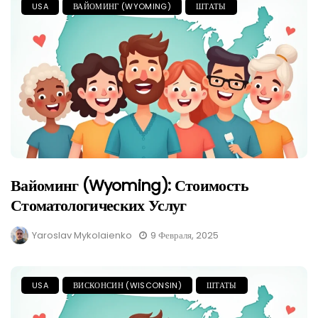
USA
ВАЙОМИНГ (WYOMING)
ШТАТЫ
Вайоминг (Wyoming): Стоимость
Стоматологических Услуг
Yaroslav Mykolaienko
9 Февраля, 2025
USA
ВИСКОНСИН (WISCONSIN)
ШТАТЫ