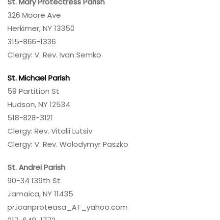
St. Mary Protectress Parish
326 Moore Ave
Herkimer, NY 13350
315-866-1336
Clergy: V. Rev. Ivan Semko
St. Michael Parish
59 Partition St
Hudson, NY 12534
518-828-3121
Clergy: Rev. Vitalii Lutsiv
Clergy: V. Rev. Wolodymyr Paszko
St. Andrei Parish
90-34 139th St
Jamaica, NY 11435
pr.ioanproteasa_AT_yahoo.com